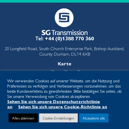
Tel:
+44 (0)1388 770 360
20 Longfield Road, South Church Enterprise Park, Bishop Auckland,
County Durham, DL14 6XB
Karte
Wir verwenden Cookies auf unserer Website, um die Nutzung und
Präferenzen zu verfolgen und Verbesserungen vorzunehmen, um das
Seitenverzeichnis
Datenschutz-Bestimmungen
beste Kundenerlebnis zu gewährleisten. Bitte bestätigen Sie unten, ob
Cookie-Richtlinie
Impressum
Sie unsere Verwendung von Cookies akzeptieren.
Sehen Sie sich unsere Datenschutzrichtlinie
© 2026 SG Transmission | Registered office address : 11 Glasshouse
an
Sehen Sie sich unsere Cookie-Richtlinie an
Street, St Peter’s, Newcastle upon Tyne, NE6 1BS
Alles ablehnen
Cookie-Einstellungen
Akzeptiere alle
Web Development by
Inspired Agency